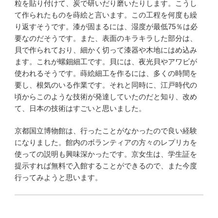
粒を貼り付けて、炭で研いだり磨いたりします。こうし
て作られたものを蒔絵と言います。この工程を何度も繰
り返すそうです。漆が固まるには、湿度が最低75％は必
要なのだそうです。また、表面のキラキラした部分は、
貝で作られており、細かく切って漆器や木地にはめ込み
ます。これが螺鈿細工です。貝には、夜光貝やアワビが
使われるそうです。蒔絵細工を作るには、多くの時間を
要し、根気のいる作業です。それと同時に、江戸時代の
頃からこのような技術が発達していたのだと知り、改め
て、日本の技術はすごいと思いました。
京都国立博物館は、行ったことがなかったので良い経験
になりました。館内のボランティアの方々のレプリカを
使っての説明も興味深かったです。京女生は、学生証を
提示すれば無料で入館することができるので、また今度
行ってみようと思います。