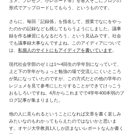
ュメ、プレゼン、小レポート等）を各人そこにブログの
形式でアップロードしてもらう、というものです。
さらに、毎回「記録係」を指名して、授業でなにをやっ
たのかの記録なども残してもらうようにしました。議事
録を作る練習にもなるだろう、という見込みです。社会
でも議事録大事なんですよね。このアイディアについて
は、
私個人のサイトにもアイディアを書いています
。
現代社会学部のゼミは1〜4回生の学年別になっていて、
上と下の学年がちょっと勉強の場で交流しにくいところ
が気になっていたのですが、この方式だとの他の学年の
レジュメを見て参考にしたりすることができてけっこう
おもしろいですね。4月からこれまでで4学年400本弱のブ
ログ記事が集まりました。
他の人に見られるということになれば文章を書く楽しみ
みたいなのもわかってもらえたのではないかと思いま
す。オヤジ大学教員1人しか読まないレポートなんか書く