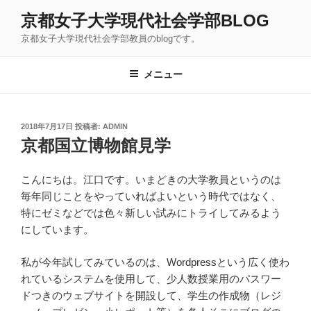
コ
京都女子大学現代社会学部BLOG
ン
京都女子大学現代社会学部教員のblogです。
テ
ン
ツ
メニュー
へ
ス
キ
投
2018年7月17日
投稿者:
ADMIN
稿
ッ
京都国立博物館見学
日:
プ
こんにちは。江口です。いまどきの大学教員というのは
毎年同じことをやっていればよいという時代ではなく、
特にゼミなどでは色々新しい試みにトライしてみるよう
にしています。
私が今年試してみているのは、Wordpressという広く使わ
れているシステムを使用して、少人数授業用のパスワー
ドつきのウェブサイトを開設して、学生の作成物（レジ