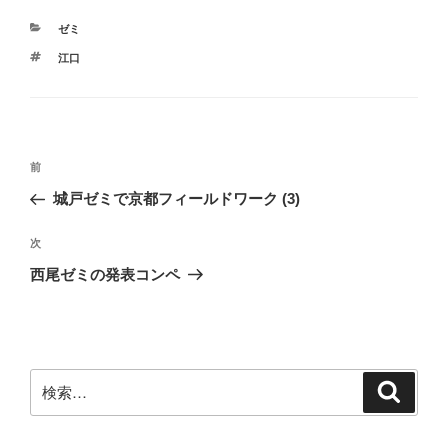
カ
ゼミ
テ
タ
江口
ゴ
グ
リ
ー
投
前
前
稿
の
城戸ゼミで京都フィールドワーク (3)
ナ
投
ビ
稿
次
次
ゲ
の
西尾ゼミの発表コンペ
投
ー
稿
シ
ョ
ン
検
検
索
索: