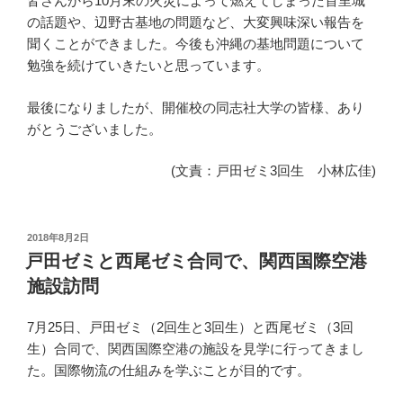
皆さんから10月末の火災によって燃えてしまった首里城
の話題や、辺野古基地の問題など、大変興味深い報告を
聞くことができました。今後も沖縄の基地問題について
勉強を続けていきたいと思っています。
最後になりましたが、開催校の同志社大学の皆様、あり
がとうございました。
(文責：戸田ゼミ3回生 小林広佳)
投
2018年8月2日
稿
戸田ゼミと西尾ゼミ合同で、関西国際空港
日:
施設訪問
7月25日、戸田ゼミ（2回生と3回生）と西尾ゼミ（3回
生）合同で、関西国際空港の施設を見学に行ってきまし
た。国際物流の仕組みを学ぶことが目的です。