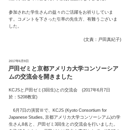
参加された学生さんの益々のご活躍をお祈りしていま
す。コメントを下さった引率の先生方、有難うございま
した。
(文責：戸田真紀子)
投
2017年6月9日
稿
戸田ゼミと京都アメリカ大学コンソーシア
日:
ムの交流会を開きました
KCJS
と戸田ゼミ
(3
回生
)
との交流会
(2017
年
6
月
7
日
於：
S208
教室
)
6
月
7
日の演習
Ⅲ
で、
KCJS
(Kyoto Consortium for
Japanese Studies,
京都アメリカ大学コンソーシアム
)
の学
生さん
8
名と、戸田ゼミ
3
回生との交流会を行いました。