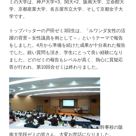
ミの大学は、神戸大学×3、関大×2、阪南大学、立命館大
学、京都産業大学、名古屋市立大学、そして京都女子大
学です。
トップバッターの戸田ゼミ3回生は、「ルワンダ女性の活
躍の背景～女性議員を例として～」というテーマで報告
をしました。4月から準備を続けた成果が十分表れた報告
でした。鋭い質問も頂き、学生にとって良い経験になり
ました。どのゼミの報告もレベルが高く、熱心に質疑応
答が行われ、第10回合ゼミは終わりました。
幹事校の阪
南大学段ゼミの皆さん、大変お世話になりました。