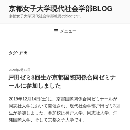
コ
京都女子大学現代社会学部BLOG
ン
京都女子大学現代社会学部教員のblogです。
テ
ン
ツ
メニュー
へ
ス
キ
タグ:
戸田
ッ
プ
投
2020年2月12日
稿
戸田ゼミ3回生が京都国際関係合同ゼミナ
日:
ールに参加しました
2019年12月14日(土)に、京都国際関係合同ゼミナールが
同志社大学において開催され、現代社会学部戸田ゼミ3回
生が参加しました。参加校は神戸大学、同志社大学、沖
縄国際大学、そして京都女子大学です。