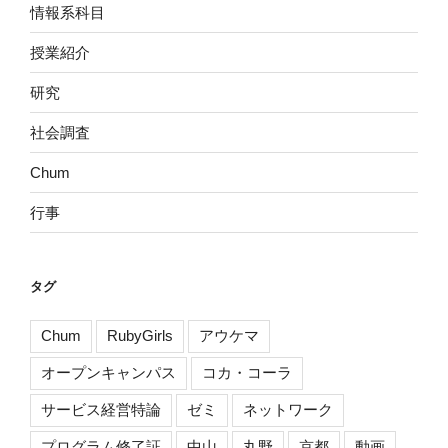
情報系科目
授業紹介
研究
社会調査
Chum
行事
タグ
Chum
RubyGirls
アウケマ
オープンキャンパス
コカ・コーラ
サービス経営特論
ゼミ
ネットワーク
プログラム修了証
中山
丸野
京都
動画