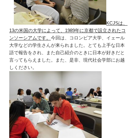
K
CJS
は
、
13
の米国の大学によって、
1989
年に京都で設立されたコ
ンソーシアムです。
今回は、
コロンビア大学、イェール
大学
などの学生さんが
来られました。とても上手な日本
語で報告をされ、また自己紹介のときに日本が好きだと
言ってもらえ
ました。
また、是非、
現代社会学部
にお越
しください。