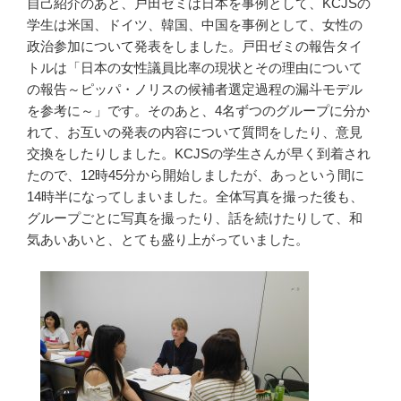
自己紹介のあと、戸田ゼミは日本を事例として、
KCJS
の
学生は米国、ドイツ、韓国、中国を事例として、女性の
政治参加について
発表
をしました。
戸田ゼミの報告タイ
トルは「日本の女性議員比率の現状とその理由について
の報告～ピッパ・ノリスの候補者選定過程の漏斗モデル
を参考に～」です。
そのあと、
4
名ずつのグループに分か
れて、
お互いの発表の内容について質問をしたり、意見
交換をし
たりし
ました。
KCJS
の学生さんが早く到着され
たので、
12
時
45
分から開始しましたが、あっという間に
14
時半になってしまいました。全体写真を撮った後も、
グループごとに写真を撮ったり、
話を続けたりして、
和
気あいあいと、
とても盛り上がっていました。