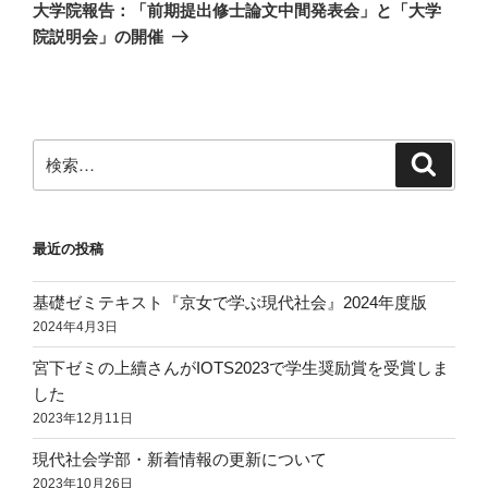
ゲ
の
大学院報告：「前期提出修士論文中間発表会」と「大学
投
ー
院説明会」の開催
稿
シ
ョ
ン
検
検
索
索:
最近の投稿
基礎ゼミテキスト『京女で学ぶ現代社会』2024年度版
2024年4月3日
宮下ゼミの上續さんがIOTS2023で学生奨励賞を受賞しま
した
2023年12月11日
現代社会学部・新着情報の更新について
2023年10月26日