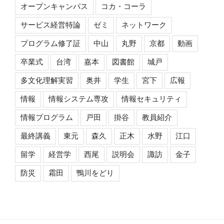
オープンキャンパス
コカ・コーラ
サービス経営特論
ゼミ
ネットワーク
プログラム修了証
中山
丸野
京都
動画
卒業式
台湾
嘉本
図書館
城戸
多文化理解実習
奥井
学生
宮下
広報
情報
情報システム専攻
情報セキュリティ
情報プログラム
戸田
掛谷
教員紹介
最終講義
東元
森久
正木
水野
江口
留学
経営学
西尾
説明会
諏訪
金子
防災
霜田
鴨川をどり