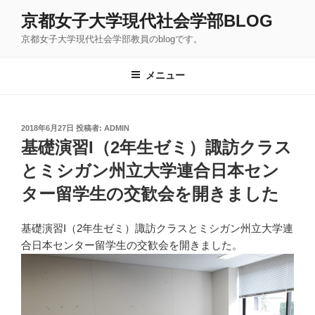
コ
京都女子大学現代社会学部BLOG
ン
京都女子大学現代社会学部教員のblogです。
テ
ン
ツ
メニュー
へ
ス
キ
投
2018年6月27日
投稿者:
ADMIN
稿
ッ
基礎演習I（2年生ゼミ）諏訪クラス
日:
プ
とミシガン州立大学連合日本セン
ター留学生の交歓会を開きました
基礎演習I（2年生ゼミ）諏訪クラスとミシガン州立大学連
合日本センター留学生の交歓会を開きました。