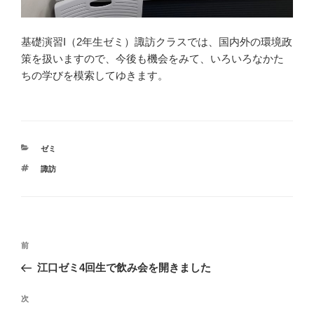
基礎演習I（2年生ゼミ）諏訪クラスでは、国内外の環境政
策を扱いますので、今後も機会をみて、いろいろなかた
ちの学びを模索してゆきます。
カ
ゼミ
テ
タ
諏訪
ゴ
グ
リ
ー
投
前
前
稿
の
江口ゼミ4回生で飲み会を開きました
ナ
投
ビ
稿
次
次