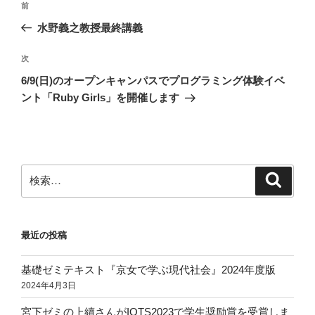
前
前
稿
の
水野義之教授最終講義
ナ
投
ビ
稿
次
次
ゲ
の
6/9(日)のオープンキャンパスでプログラミング体験イベ
投
ー
ント「Ruby Girls」を開催します
稿
シ
ョ
ン
検
検
索
索:
最近の投稿
基礎ゼミテキスト『京女で学ぶ現代社会』2024年度版
2024年4月3日
宮下ゼミの上續さんがIOTS2023で学生奨励賞を受賞しま