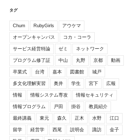
タグ
Chum
RubyGirls
アウケマ
オープンキャンパス
コカ・コーラ
サービス経営特論
ゼミ
ネットワーク
プログラム修了証
中山
丸野
京都
動画
卒業式
台湾
嘉本
図書館
城戸
多文化理解実習
奥井
学生
宮下
広報
情報
情報システム専攻
情報セキュリティ
情報プログラム
戸田
掛谷
教員紹介
最終講義
東元
森久
正木
水野
江口
留学
経営学
西尾
説明会
諏訪
金子