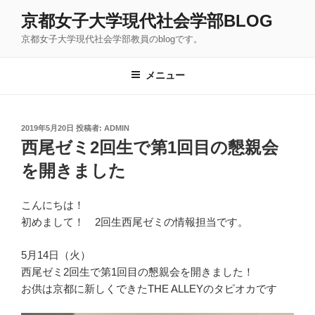
コ
京都女子大学現代社会学部BLOG
ン
京都女子大学現代社会学部教員のblogです。
テ
ン
ツ
メニュー
へ
ス
キ
投
2019年5月20日
投稿者:
ADMIN
稿
ッ
西尾ゼミ2回生で第1回目の懇親会
日:
プ
を開きました
こんにちは！
初めまして！ 2回生西尾ゼミの情報担当です。
5月14日（火）️
西尾ゼミ2回生で第1回目の懇親会を開きました！
お供は京都に新しくできたTHE ALLEYのタピオカです