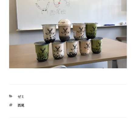
カ
ゼミ
テ
タ
西尾
ゴ
グ
リ
ー
投