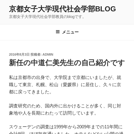
コ
京都女子大学現代社会学部BLOG
ン
京都女子大学現代社会学部教員のblogです。
テ
ン
ツ
メニュー
へ
ス
キ
投
2016年8月3日
投稿者:
ADMIN
稿
ッ
新任の中道仁美先生の自己紹介です
日:
プ
私は京都市の出身で、大学院まで京都にいましたが、就
職して東京、札幌、松山（愛媛県）に居住し、久々に京
都に戻ってきました。
調査研究のため、国内外に出かけることが多く、同じ対
象地や人を長期にわたって訪問しています。
スウェーデンの調査は1999年から2009年までの11年間に
合計9回、ほぼ毎年通いました。ホテルなどない山間の過