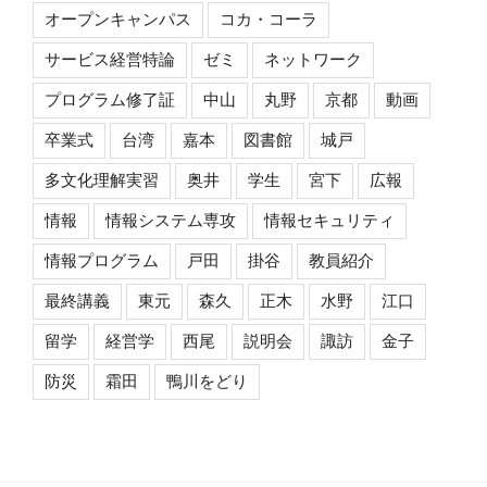
オープンキャンパス
コカ・コーラ
サービス経営特論
ゼミ
ネットワーク
プログラム修了証
中山
丸野
京都
動画
卒業式
台湾
嘉本
図書館
城戸
多文化理解実習
奥井
学生
宮下
広報
情報
情報システム専攻
情報セキュリティ
情報プログラム
戸田
掛谷
教員紹介
最終講義
東元
森久
正木
水野
江口
留学
経営学
西尾
説明会
諏訪
金子
防災
霜田
鴨川をどり