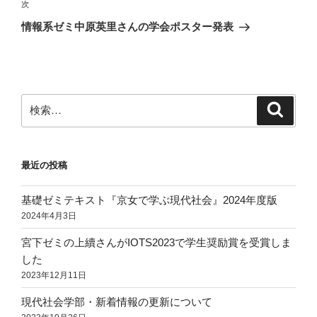
ビ
稿
次
次
ゲ
の
情報系ゼミ中原英里さんの学会ポスター発表
投
ー
稿
シ
ョ
ン
検
検
索
索:
最近の投稿
基礎ゼミテキスト『京女で学ぶ現代社会』2024年度版
2024年4月3日
宮下ゼミの上續さんがIOTS2023で学生奨励賞を受賞しま
した
2023年12月11日
現代社会学部・新着情報の更新について