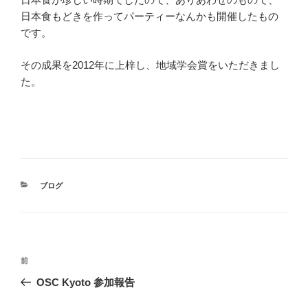
日本食もどきを作ってパーティーなんかも開催したもの
です。
その成果を2012年に上梓し、地域学会賞をいただきまし
た。
カ
ブログ
テ
ゴ
リ
ー
投
前
前
稿
の
OSC Kyoto 参加報告
ナ
投