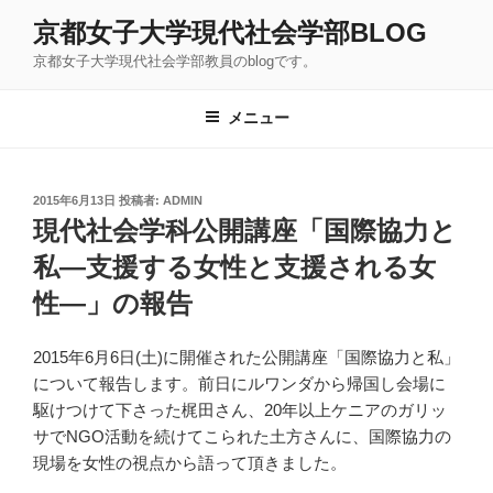
コ
京都女子大学現代社会学部BLOG
ン
京都女子大学現代社会学部教員のblogです。
テ
ン
ツ
メニュー
へ
ス
キ
投
2015年6月13日
投稿者:
ADMIN
稿
ッ
現代社会学科公開講座「国際協力と
日:
プ
私―支援する女性と支援される女
性―」の報告
2015年6月6日(土)に開催された公開講座「国際協力と私」
について報告します。前日にルワンダから帰国し会場に
駆けつけて下さった梶田さん、20年以上ケニアのガリッ
サでNGO活動を続けてこられた土方さんに、国際協力の
現場を女性の視点から語って頂きました。