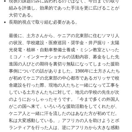
現状の課題のみに囚われるのではなく、今日までの取り
組みを評価し、効果的であった手法を更に広げることが
大切である。
長期的視点で取り組む必要がある。
最後に、土方さんから、ケニアの北東部に住むソマリ人
の状況、学校建設・医療巡回・奨学金・井戸掘り・太陽
光発電・植林・自動車整備士養成・ミシン教室といった
ミコノ・インターナショナルの活動内容、募金をした先
進国の人びとの期待を裏切り無駄になってしまった援助
事例についての話がありました。1986年に土方さんたち
が初めてケニアの北東部の中心都市であるガリッサで校
舎建設を行った際、現地の人たちと一緒になって工事を
している土方さんたちに対して、地元の学校の先生が次
のようにおっしゃったそうです。「今まで多くの外国人
がこの国へ来て、いろいろな援助活動をしてくれたが、
ケニア人と一緒に汗を流したのはあなた方が初めてだ。
私は大変感動している。」アフリカの人を助けようとボ
ランティアを行った人は、逆にアフリカから大きな感動