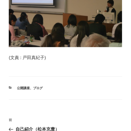
(文責 : 戸田真紀子)
カ
公開講座
、
ブログ
テ
ゴ
リ
ー
投
前
前
稿
の
自己紹介（松本充豊）