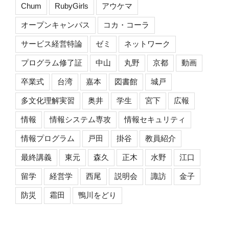
Chum
RubyGirls
アウケマ
オープンキャンパス
コカ・コーラ
サービス経営特論
ゼミ
ネットワーク
プログラム修了証
中山
丸野
京都
動画
卒業式
台湾
嘉本
図書館
城戸
多文化理解実習
奥井
学生
宮下
広報
情報
情報システム専攻
情報セキュリティ
情報プログラム
戸田
掛谷
教員紹介
最終講義
東元
森久
正木
水野
江口
留学
経営学
西尾
説明会
諏訪
金子
防災
霜田
鴨川をどり