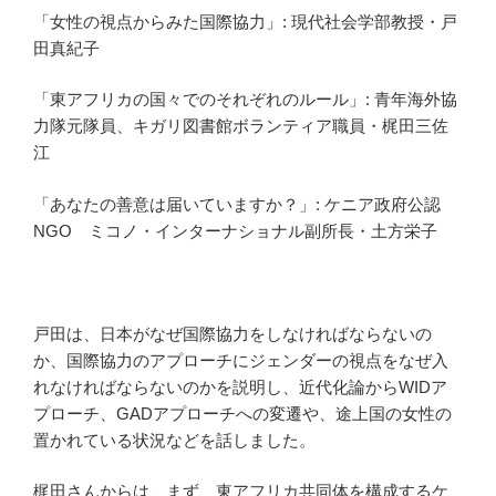
「女性の視点からみた国際協力」
: 現代社会学部教授・戸
田真紀子
「東アフリカの国々でのそれぞれのルール」
: 青年海外協
力隊元隊員、キガリ図書館ボランティア職員・梶田三佐
江
「あなたの善意は届いていますか？」
: ケニア政府公認
NGO ミコノ・インターナショナル副所長・土方栄子
戸田は、日本がなぜ国際協力をしなければならないの
か、国際協力のアプローチにジェンダーの視点をなぜ入
れなければならないのかを説明し、近代化論からWIDア
プローチ、GADアプローチへの変遷や、途上国の女性の
置かれている状況などを話しました。
梶田さんからは、まず、東アフリカ共同体を構成するケ