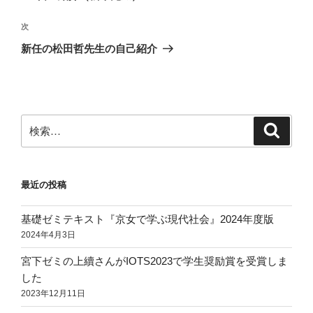
ナ
投
ビ
稿
次
次
ゲ
の
新任の松田哲先生の自己紹介
投
ー
稿
シ
ョ
ン
検
検
索
索:
最近の投稿
基礎ゼミテキスト『京女で学ぶ現代社会』2024年度版
2024年4月3日
宮下ゼミの上續さんがIOTS2023で学生奨励賞を受賞しま
した
2023年12月11日