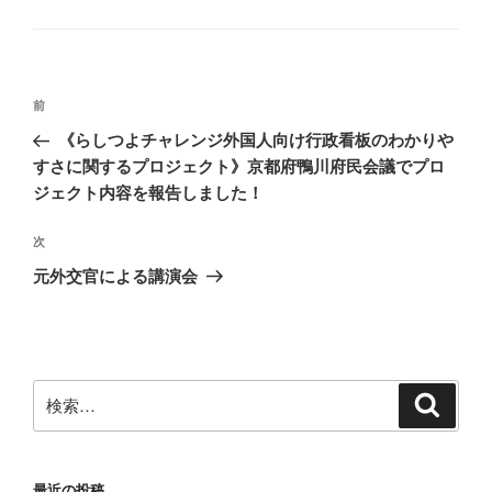
テ
ゴ
リ
ー
投
前
前
稿
の
《らしつよチャレンジ外国人向け行政看板のわかりや
ナ
投
すさに関するプロジェクト》京都府鴨川府民会議でプロ
ビ
稿
ジェクト内容を報告しました！
ゲ
次
次
ー
の
シ
元外交官による講演会
投
ョ
稿
ン
検
検
索
索:
最近の投稿