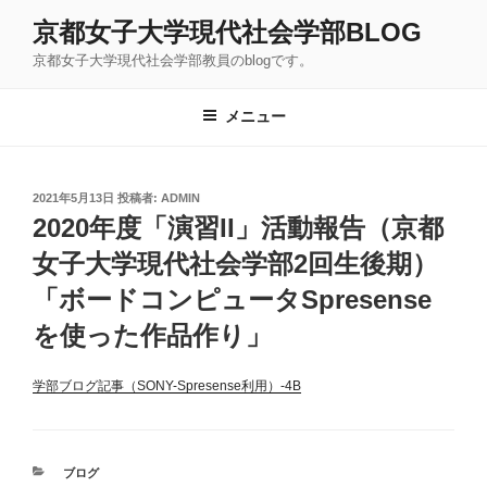
コ
京都女子大学現代社会学部BLOG
ン
京都女子大学現代社会学部教員のblogです。
テ
ン
ツ
メニュー
へ
ス
キ
投
2021年5月13日
投稿者:
ADMIN
稿
ッ
2020年度「演習II」活動報告（京都
日:
プ
女子大学現代社会学部2回生後期）
「ボードコンピュータSpresense
を使った作品作り」
学部ブログ記事（SONY-Spresense利用）-4B
カ
ブログ