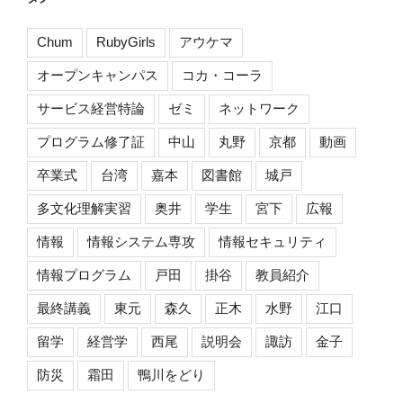
Chum
RubyGirls
アウケマ
オープンキャンパス
コカ・コーラ
サービス経営特論
ゼミ
ネットワーク
プログラム修了証
中山
丸野
京都
動画
卒業式
台湾
嘉本
図書館
城戸
多文化理解実習
奥井
学生
宮下
広報
情報
情報システム専攻
情報セキュリティ
情報プログラム
戸田
掛谷
教員紹介
最終講義
東元
森久
正木
水野
江口
留学
経営学
西尾
説明会
諏訪
金子
防災
霜田
鴨川をどり