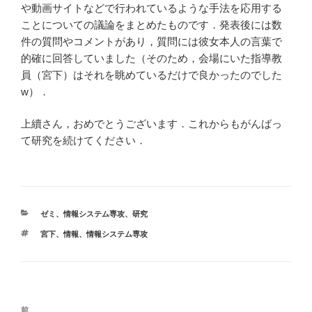
や動画サイトなどで行われているような手法を応用する
ことについての議論をまとめたものです．発表後には数
件の質問やコメントがあり，質問には彼女本人の言葉で
的確に回答していました（そのため，会場にいた指導教
員（宮下）はそれを眺めているだけで良かったのでした
w）．
上續さん，おめでとうございます．これからもがんばっ
て研究を続けてください．
カ
ゼミ
、
情報システム専攻
、
研究
テ
タ
宮下
、
情報
、
情報システム専攻
ゴ
グ
リ
ー
投
前
前