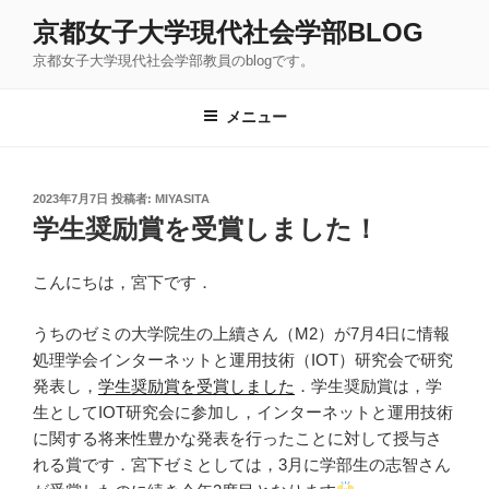
コ
京都女子大学現代社会学部BLOG
ン
京都女子大学現代社会学部教員のblogです。
テ
ン
ツ
メニュー
へ
ス
キ
投
2023年7月7日
投稿者:
MIYASITA
稿
ッ
学生奨励賞を受賞しました！
日:
プ
こんにちは，宮下です．
うちのゼミの大学院生の上續さん（M2）が7月4日に情報
処理学会インターネットと運用技術（IOT）研究会で研究
発表し，
学生奨励賞を受賞しました
．学生奨励賞は，学
生としてIOT研究会に参加し，インターネットと運用技術
に関する将来性豊かな発表を行ったことに対して授与さ
れる賞です．宮下ゼミとしては，3月に学部生の志智さん