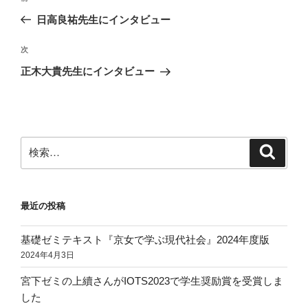
稿
の
日高良祐先生にインタビュー
ナ
投
ビ
稿
次
次
ゲ
の
正木大貴先生にインタビュー
投
ー
稿
シ
ョ
ン
検
検
索
索:
最近の投稿
基礎ゼミテキスト『京女で学ぶ現代社会』2024年度版
2024年4月3日
宮下ゼミの上續さんがIOTS2023で学生奨励賞を受賞しま
した