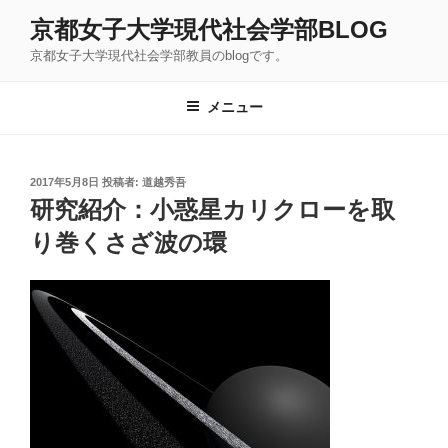
コ
京都女子大学現代社会学部BLOG
ン
京都女子大学現代社会学部教員のblogです。
テ
ン
ツ
メニュー
へ
ス
キ
投
2017年5月8日
投稿者:
道越秀吾
稿
ッ
研究紹介：小惑星カリクローを取
日:
プ
り巻くさざ波の環