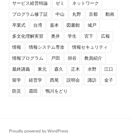
サービス経営特論
ゼミ
ネットワーク
プログラム修了証
中山
丸野
京都
動画
卒業式
台湾
嘉本
図書館
城戸
多文化理解実習
奥井
学生
宮下
広報
情報
情報システム専攻
情報セキュリティ
情報プログラム
戸田
掛谷
教員紹介
最終講義
東元
森久
正木
水野
江口
留学
経営学
西尾
説明会
諏訪
金子
防災
霜田
鴨川をどり
Proudly powered by WordPress