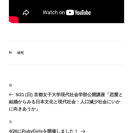
カ
研究
テ
ゴ
リ
ー
投
前
前
稿
の
5/21 (日) 京都女子大学現代社会学部公開講座「恋愛と
ナ
投
結婚からみる日本文化と現代社会：人口減少社会にいか
ビ
稿
に向きあうか」
ゲ
次
次
ー
の
シ
4/26にRubyGirlsを開催しました！