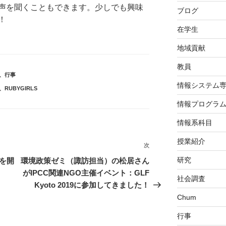
声を聞くこともできます。少しでも興味
ブログ
！
在学生
地域貢献
教員
、
行事
情報システム
、
RUBYGIRLS
情報プログラ
情報系科目
授業紹介
次
次
の
研究
を開
環境政策ゼミ（諏訪担当）の松居さん
投
がIPCC関連NGO主催イベント：GLF
社会調査
稿
Kyoto 2019に参加してきました！
Chum
行事