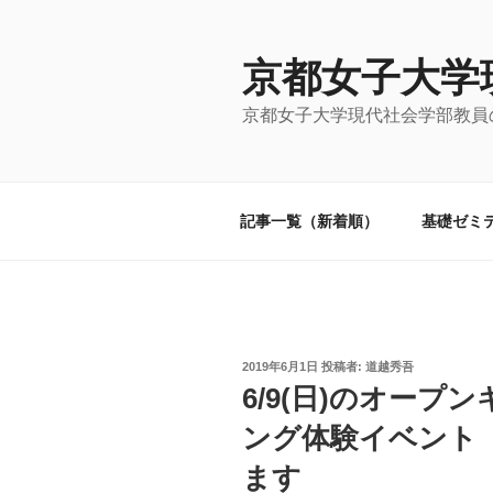
コ
ン
テ
京都女子大学
ン
京都女子大学現代社会学部教員の
ツ
へ
ス
キ
記事一覧（新着順）
基礎ゼミテ
ッ
プ
投
2019年6月1日
投稿者:
道越秀吾
稿
6/9(日)のオー
日:
ング体験イベント「R
ます