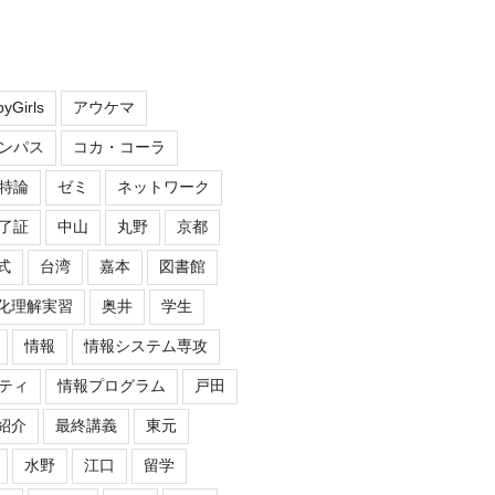
yGirls
アウケマ
ンパス
コカ・コーラ
特論
ゼミ
ネットワーク
了証
中山
丸野
京都
式
台湾
嘉本
図書館
化理解実習
奥井
学生
情報
情報システム専攻
ティ
情報プログラム
戸田
紹介
最終講義
東元
水野
江口
留学