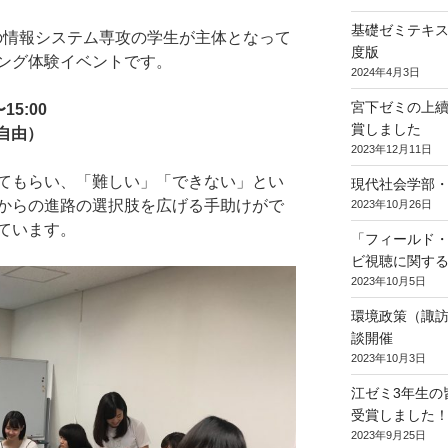
基礎ゼミテキス
学部の情報システム専攻の学生が主体となって
度版
ング体験イベントです。
2024年4月3日
宮下ゼミの上續
15:00
賞しました
り自由）
2023年12月11日
てもらい、「難しい」「できない」とい
現代社会学部
からの進路の選択肢を広げる手助けがで
2023年10月26日
ています。
「フィールド・
ビ視聴に関す
2023年10月5日
環境政策（諏
談開催
2023年10月3日
江ゼミ3年生の
受賞しました
2023年9月25日