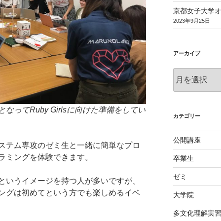
京都女子大学
2023年9月25日
アーカイブ
ア
ー
カ
イ
ってRuby Girlsに向けた準備をしてい
ブ
カテゴリー
公開講座
ステム専攻のゼミ生と一緒に簡単なプロ
ラミングを体験できます。
卒業生
ゼミ
というイメージを持つ人が多いですが、
ングは初めてという方でも楽しめるイベ
大学院
多文化理解実