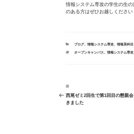
情報システム専攻の学生の生の
のある方はぜひお越しください
カ
ブログ
、
情報システム専攻
、
情報系科目
テ
タ
オープンキャンパス
、
情報システム専攻
ゴ
グ
リ
ー
投
前
前
稿
の
西尾ゼミ2回生で第1回目の懇親会
投
きました
ナ
稿
ビ
ゲ